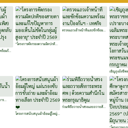
ตรวจแถวเจ้าหน้าที่และซักซ้อม
ความพร้อมงานป้องกันฯ - เทศกิจ
"โครงการคัดกรองความผิดปกติ
ของสายตาและแก้ไขปัญหาการ
พร้อมรับ
มองเห็นไม่ชัดในกลุ่มผู้สูงอายุ"
เพิส)
ประจำปี 2569
บมา
เชิญถุงยังชี
เปราะบาง เฉล
พระบาทสมเด็จ
เนื่องในโอกา
พระชนมพรรษ
2569
การ
ร่วมพิธีถวายน้ำสรงและถวายสัก
การะพระศพ | ด้วยความสำนึกใน
โครงการสนับสนุนผ้าอ้อมผู้ใหญ่
พระกรุณาธิคุณ
แผ่นรองซับการขับถ่าย และผ้า
อ้อมทางเลือก ประจำปี 2569 ❤️
“โครงการอบร