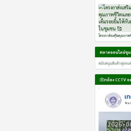
โครงกาส่งเสริมคุณภาพช
เติมเต็มรอยยิ้มให้กับผู้ส
ชุมชน 🥰
ตลาดออนไลน์ชุ
สนับสนุนสินค้าชุมชนท้
กล้อง CCTV อ