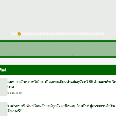
ันธ์
เทศบาลเมืองบางศรีเมือง! เปิดลงทะเบียนทำหมันสุนัขฟรี 🐱 ส่วนแมวค่าบริการ ตัวละ 400
บาท
6 ส.ค. 2569
ขอประชาสัมพันธ์เตือนภัยกรณีถูกมิจฉาชีพแอบอ้างเป็น“ผู้ตรวจการสำนั
รัฐมนตรี”