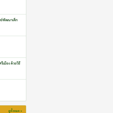
นย์พัฒนาเด็ก
เมือง ด้วยวิธี
ดูทั้งหมด »