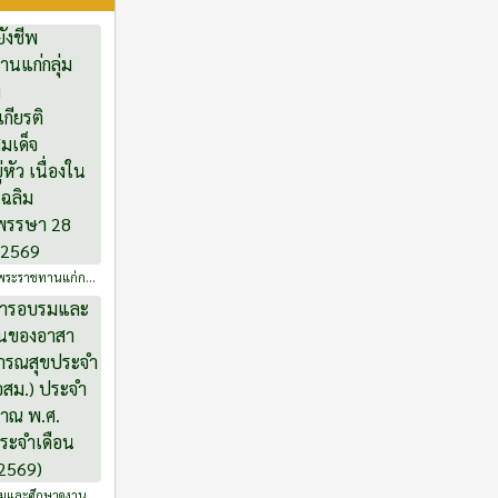
พพระราชทานแก่กลุ่ม
ิมพระเกียรติ
พระเจ้าอยู่หัว
สวันเฉลิม
า 28 กรกฎาคม
มและศึกษาดูงาน